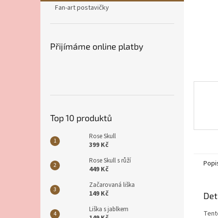
n
Fan-art postavičky
e
l
Přijímáme online platby
Top 10 produktů
Rose Skull
399 Kč
Rose Skull s růží
Popi
449 Kč
Začarovaná liška
149 Kč
Det
Liška s jablkem
Tent