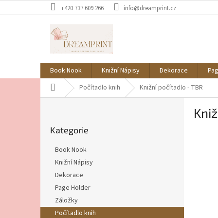
Přejít
+420 737 609 266
info@dreamprint.cz
na
obsah
Book Nook
Knižní Nápisy
Dekorace
Pag
Domů
Počítadlo knih
Knižní počítadlo - TBR
P
Kniž
o
Přeskočit
s
Kategorie
kategorie
t
r
Book Nook
a
Knižní Nápisy
n
Dekorace
n
í
Page Holder
p
Záložky
a
Počítadlo knih