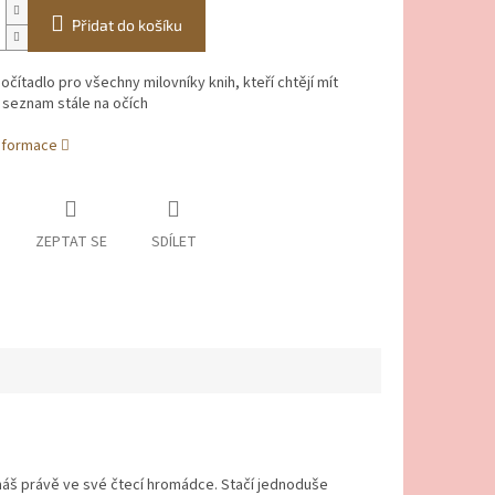
Přidat do košíku
očítadlo pro všechny milovníky knih, kteří chtějí mít
seznam stále na očích
informace
ZEPTAT SE
SDÍLET
 máš právě ve své čtecí hromádce. Stačí jednoduše