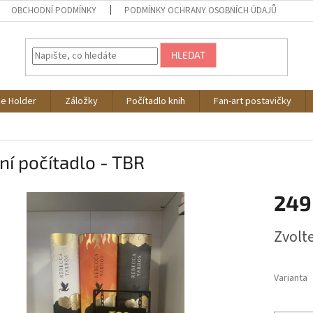
OBCHODNÍ PODMÍNKY
PODMÍNKY OCHRANY OSOBNÍCH ÚDAJŮ
HLEDAT
e Holder
Záložky
Počítadlo knih
Fan-art postavičky
ní počítadlo - TBR
249
Měrná
Zvolt
cena:
Varianta