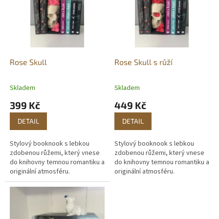
Rose Skull
Rose Skull s růží
Skladem
Skladem
399 Kč
449 Kč
DETAIL
DETAIL
Stylový booknook s lebkou
Stylový booknook s lebkou
zdobenou růžemi, který vnese
zdobenou růžemi, který vnese
do knihovny temnou romantiku a
do knihovny temnou romantiku a
originální atmosféru.
originální atmosféru.