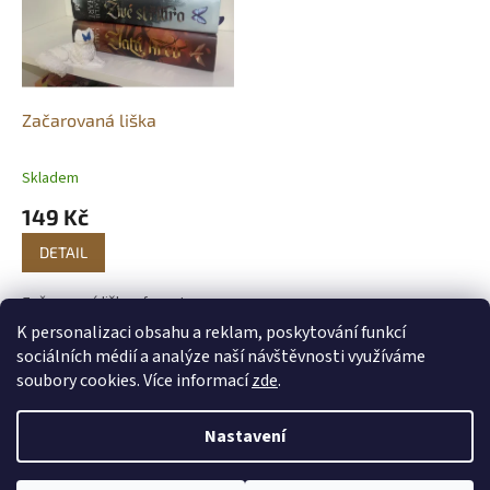
Začarovaná liška
Skladem
149 Kč
DETAIL
Začarovaná liška - fan art
dekorace ispirovaná sérií Živé
K personalizaci obsahu a reklam, poskytování funkcí
Stříbro Licenced by Kariprints3d
sociálních médií a analýze naší návštěvnosti využíváme
Z
soubory cookies. Více informací
zde
.
á
Vytvořil Shoptet
p
Nastavení
a
t
Copyright 2026
DreamPrint
. Všechna práva vyhrazena.
Upravit