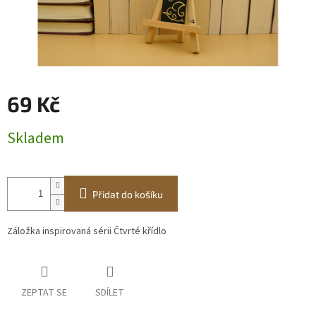
69 Kč
Měrná
Skladem
cena:
Přidat do košíku
Záložka inspirovaná sérii Čtvrté křídlo
ZEPTAT SE
SDÍLET