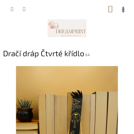
Přejít
NÁKUP
na
obsah
KOŠÍK
Dračí dráp Čtvrté křídlo
84